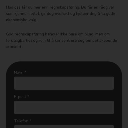
Hos oss får du mer enn regnskapsføring. Du får en rådgiver
som kjenner feltet, gir deg oversikt og hjelper deg å ta gode
økonomiske valg.
God regnskapsføring handler ikke bare om bilag, men om
forutsigbarhet og rom til å konsentrere seg om det skapende
arbeidet.
k
Navn
*
o
n
t
E-post
*
a
k
t
s
Telefon
*
k