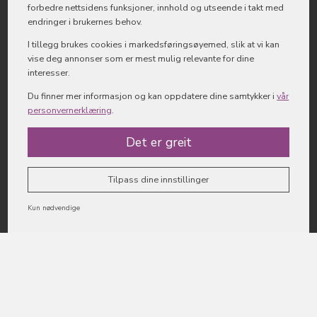
forbedre nettsidens funksjoner, innhold og utseende i takt med
endringer i brukernes behov.
I tillegg brukes cookies i markedsførings­øyemed, slik at vi kan
vise deg annonser som er mest mulig relevante for dine
interesser.
Du finner mer informasjon og kan oppdatere dine samtykker i
vår
personvernerklæring
.
Det er greit
Tilpass dine innstillinger
Kun nødvendige
Kontakt oss