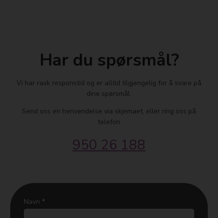
Har du spørsmål?
​Vi har rask responstid og er alltid ​tilgjengelig for å svare på
dine spørsmål.
Send oss en henvendelse via skjemaet, eller ring oss på
telefon
950 26 188
kontaktskjema
Navn
*