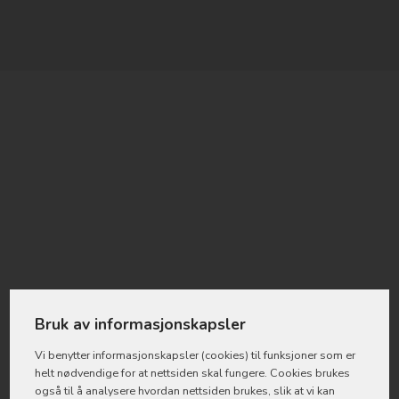
Bruk av informasjonskapsler
Vi benytter informasjons­kapsler (cookies) til funksjoner som er
helt nødvendige for at nettsiden skal fungere. Cookies brukes
også til å analysere hvordan nettsiden brukes, slik at vi kan